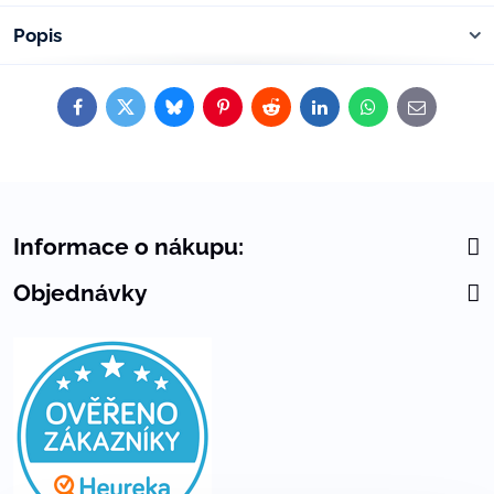
Popis
Facebook
Twitter
Bluesky
Pinterest
Reddit
LinkedIn
WhatsApp
E-
mail
Informace o nákupu:
Objednávky