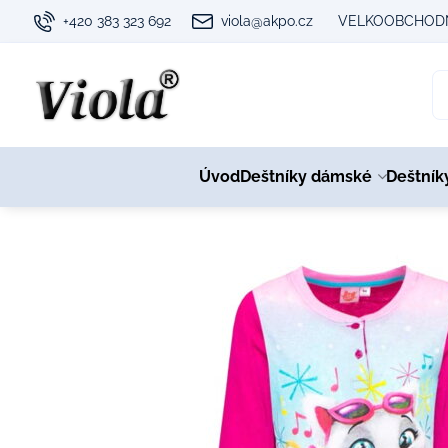
+420 383 323 692
viola@akpo.cz
VELKOOBCHODN
Úvod
Deštníky dámské
Deštník