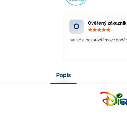
Ověřený zákazník
O
H
5
rychlé a bezproblémové dodán
5
Popis
na