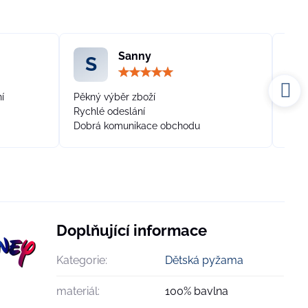
Sanny
S
odnocení:
Hodnocení:
5
/
/
í
Pěkný výběr zboží
Vše 
5
Rychlé odeslání
každ
Dobrá komunikace obchodu
náku
Doplňující informace
Kategorie:
Dětská pyžama
materiál:
100% bavlna