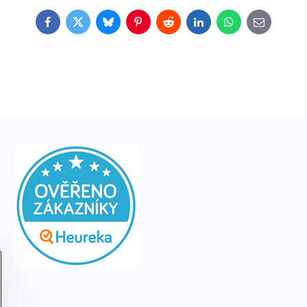
Facebook
Twitter
Bluesky
Pinterest
Reddit
LinkedIn
WhatsApp
E-
mail