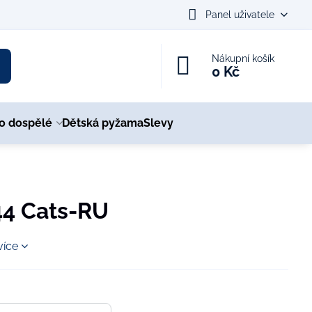
Panel uživatele
Nákupní košík
0 Kč
ro dospělé
Dětská pyžama
Slevy
44 Cats-RU
více