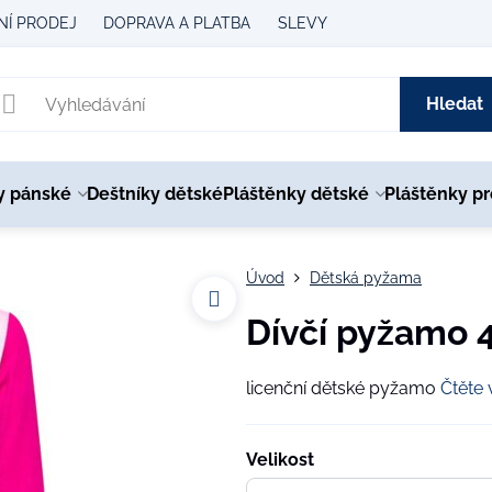
Í PRODEJ
DOPRAVA A PLATBA
SLEVY
Hledat
y pánské
Deštníky dětské
Pláštěnky dětské
Pláštěnky p
Úvod
Dětská pyžama
Dívčí pyžamo 
licenční dětské pyžamo
Čtěte 
Velikost