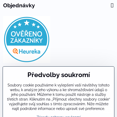
Objednávky
Předvolby soukromí
Soubory cookie používáme k vylepšení vaší návštěvy tohoto
webu, k analýze jeho výkonu a ke shromažďování údajů o
jeho používání. Můžeme k tomu použít nástroje a služby
Tyto stránky jsou proti zneužití dat zabezpečeny technologií SSL
třetích stran. Kliknutím na „Přijmout všechny soubory cookie“
a DNSSEC.
vyjadřujete svůj souhlas s tímto zpracováním. Níže můžete
najít podrobné informace nebo upravit své preference.