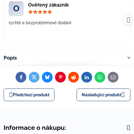
Ověřený zákazník
O
Hodnocení:
5
/
rychlé a bezproblémové dodání
5
Popis
Facebook
Twitter
Bluesky
Pinterest
Reddit
LinkedIn
WhatsApp
E-
mail
Předchozí produkt
Následující produkt
Informace o nákupu: