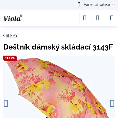
Panel uživatele
SLEVY
Deštník dámský skládací 3143F
SLEVA